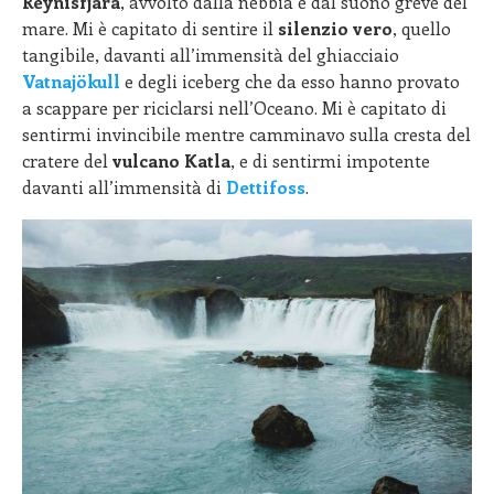
Reynisfjara
, avvolto dalla nebbia e dal suono greve del
mare. Mi è capitato di sentire il
silenzio vero
, quello
tangibile, davanti all’immensità del ghiacciaio
Vatnajökull
e degli iceberg che da esso hanno provato
a scappare per riciclarsi nell’Oceano. Mi è capitato di
sentirmi invincibile mentre camminavo sulla cresta del
cratere del
vulcano Katla
, e di sentirmi impotente
davanti all’immensità di
Dettifoss
.