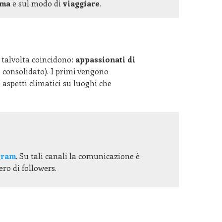
ima
e sul modo di
viaggiare
.
 talvolta coincidono:
appassionati di
 consolidato). I primi vengono
 aspetti climatici su luoghi che
g
ram
. Su tali canali la comunicazione è
ro di followers.