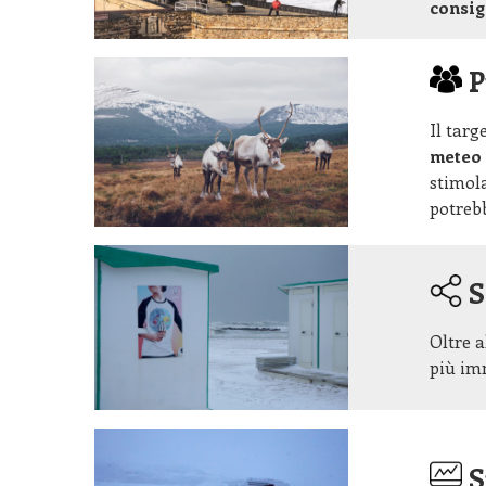
consig
P
Il targ
meteo 
stimola
potrebb
S
Oltre 
più im
S