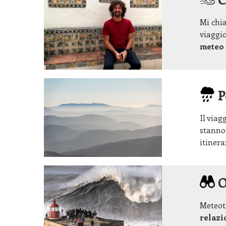
Mi ch
viaggio
meteo 
P
Il viag
stanno
itinera
O
Meteotr
relazi