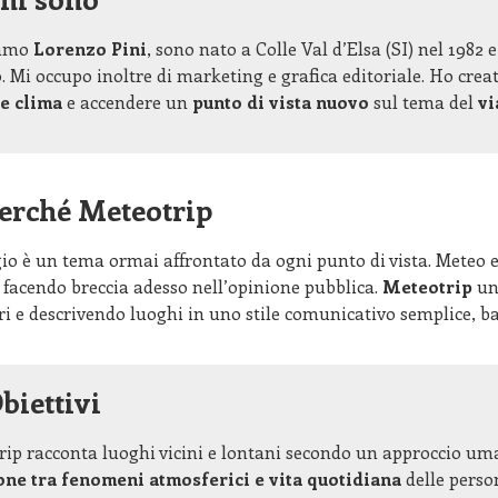
iamo
Lorenzo Pini
, sono nato a Colle Val d’Elsa (SI) nel 1982
. Mi occupo inoltre di marketing e grafica editoriale. Ho cre
e clima
e accendere un
punto di vista
nuovo
sul tema del
vi
erché Meteotrip
gio è un tema ormai affrontato da ogni punto di vista. Meteo
 facendo breccia adesso nell’opinione pubblica.
Meteotrip
uni
ri e descrivendo luoghi in uno stile comunicativo semplice, b
biettivi
ip racconta luoghi vicini e lontani secondo un approccio uman
one tra fenomeni atmosferici e vita quotidiana
delle person