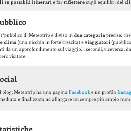
li su possibili itinerari
e far
riflettere
sugli equilibri del
cl
ubblico
et/pubblico di Meteotrip è diviso in
due categorie
precise, che
e clima
(una nicchia in forte crescita) e
viaggiatori
(pubblico
ti da un approfondimento sul viaggio, i secondi, viceversa, da
ero visitare.
ocial
al blog, Meteotrip ha una pagina
Facebook
e un profilo
Insta
mediata e finalizzata ad allargare un sempre più ampio nume
tatistiche