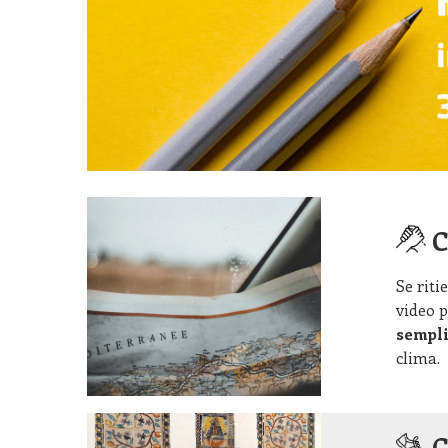
C
Se riti
video p
sempli
clima.
C