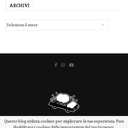
ARCHIVI
Questo blog utilizza cookies per migliorare la tua esperienza. Puoi
@2018 - www.meteotrip.it
disabilitare i cookies dalle impostazioni del tuo browser.