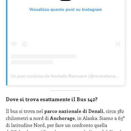
Visualizza questo post su Instagram
Un post condiviso da Nouhaila Marouane (@nouhailamarou)
in 
Dove si trova esattamente il Bus 142?
Il bus si trova nel
parco nazionale di Denali
, circa 382
chilometri a nord di
Anchorage
, in Alaska. Siamo a 63°
di latitudine Nord, per fare un confronto quella