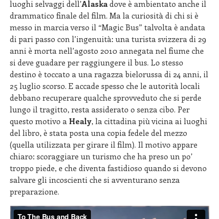
luoghi selvaggi dell’
Alaska
dove è ambientato anche il
drammatico finale del film. Ma la curiosità di chi si è
messo in marcia verso il “Magic Bus” talvolta è andata
di pari passo con l’ingenuità: una turista svizzera di 29
anni è morta nell’agosto 2010 annegata nel fiume che
si deve guadare per raggiungere il bus. Lo stesso
destino è toccato a una ragazza bielorussa di 24 anni, il
25 luglio scorso. E accade spesso che le autorità locali
debbano recuperare qualche sprovveduto che si perde
lungo il tragitto, resta assiderato o senza cibo. Per
questo motivo a
Healy
, la cittadina più vicina ai luoghi
del libro, è stata posta una copia fedele del mezzo
(quella utilizzata per girare il film). Il motivo appare
chiaro: scoraggiare un turismo che ha preso un po’
troppo piede, e che diventa fastidioso quando si devono
salvare gli incoscienti che si avventurano senza
preparazione.