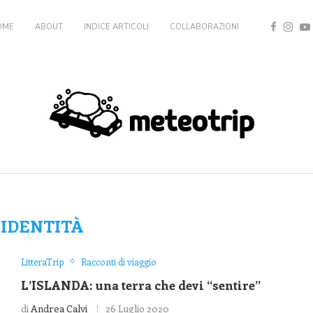
OME
ABOUT
INDICE ARTICOLI
COLLABORAZIONI
:
IDENTITÀ
LitteraTrip
Racconti di viaggio
L’ISLANDA: una terra che devi “sentire”
di
Andrea Calvi
26 Luglio 2020