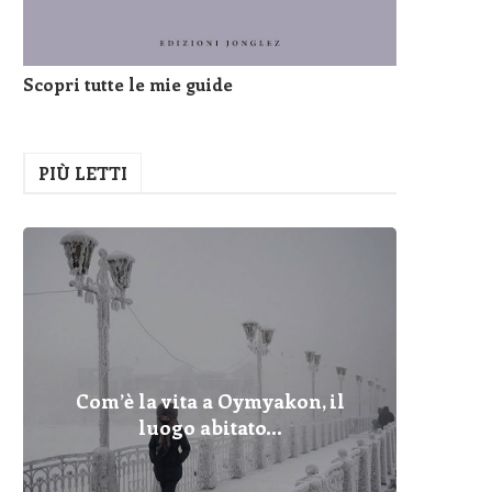
Scopri tutte le mie guide
PIÙ LETTI
Com’è la vita a Oymyakon, il
Pelopo
Fulmin
Com’è 
Cher
Dove
I Pr
Qua
luogo abitato...