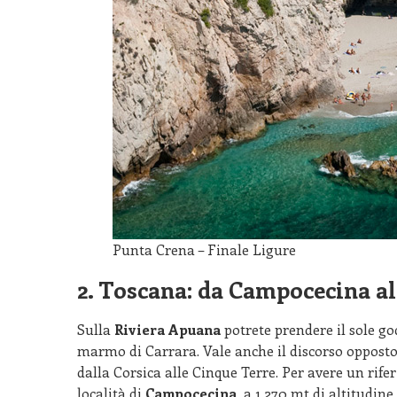
Punta Crena – Finale Ligure
2. Toscana: da Campocecina a
Sulla
Riviera Apuana
potrete prendere il sole g
marmo di Carrara. Vale anche il discorso opposto:
dalla Corsica alle Cinque Terre. Per avere un rif
località di
Campocecina
, a 1.270 mt di altitudin