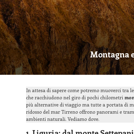
Montagna e 
In attesa di sapere come potremo muoverci tra l
che racchiudono nel giro di pochi chilometri
mon
più alternative di viaggio ma tutte a portata di 
ridosso del mar Tirreno offrono panorami e tramo
ambienti naturali. Vediamo dove.
1. Liguria: dal monte Settepani