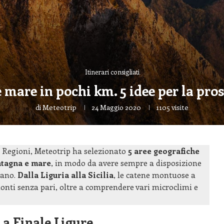
Itinerari consigliati
mare in pochi km. 5 idee per la pros
di
Meteotrip
24 Maggio 2020
1105
visite
e Regioni, Meteotrip ha selezionato
5 aree geografiche
tagna e mare
, in modo da avere sempre a disposizione
mano.
Dalla Liguria alla Sicilia
, le catene montuose a
nti senza pari, oltre a comprendere vari microclimi e
 a Finale Ligure