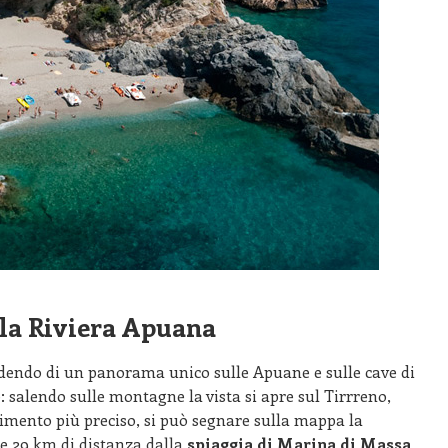
lla Riviera Apuana
odendo di un panorama unico sulle Apuane e sulle cave di
 salendo sulle montagne la vista si apre sul Tirrreno,
erimento più preciso, si può segnare sulla mappa la
e e 29 km di distanza dalla
spiaggia di Marina di Massa
.