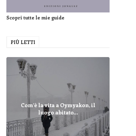
Scopri tutte le mie guide
PIÙ LETTI
Com’è la vita a Oymyakon, il
Pelopo
Fulmin
Com’è 
Cher
Dove
I Pr
Qua
luogo abitato...