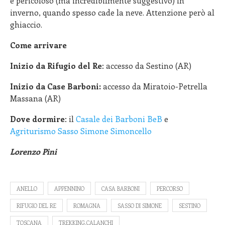
e pericoloso (ma incredibilmente suggestivo) in
inverno, quando spesso cade la neve. Attenzione però al
ghiaccio.
Come arrivare
Inizio da Rifugio del Re
: accesso da Sestino (AR)
Inizio da Case Barboni:
accesso da Miratoio-Petrella
Massana (AR)
Dove dormire
: il
Casale dei Barboni BeB
e
Agriturismo Sasso Simone Simoncello
Lorenzo Pini
ANELLO
APPENNINO
CASA BARBONI
PERCORSO
RIFUGIO DEL RE
ROMAGNA
SASSO DI SIMONE
SESTINO
TOSCANA
TREKKING.CALANCHI