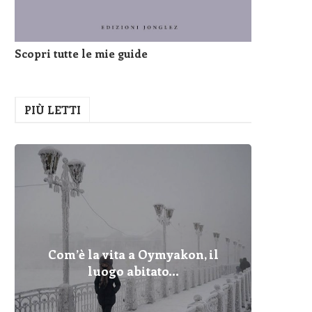
Scopri tutte le mie guide
PIÙ LETTI
Com’è la vita a Oymyakon, il
Pelopo
Fulmin
Com’è 
Cher
Dove
I Pr
Qua
luogo abitato...