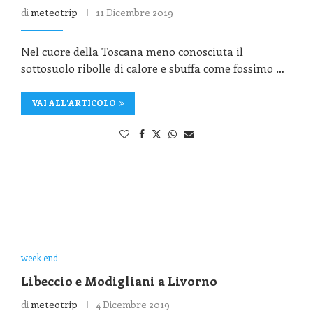
di
meteotrip
11 Dicembre 2019
Nel cuore della Toscana meno conosciuta il
sottosuolo ribolle di calore e sbuffa come fossimo …
VAI ALL'ARTICOLO
week end
Libeccio e Modigliani a Livorno
di
meteotrip
4 Dicembre 2019