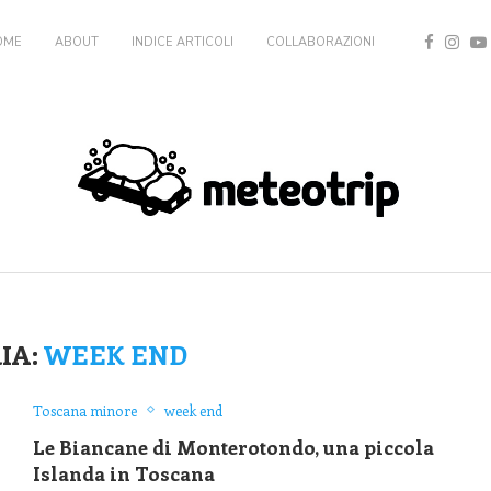
OME
ABOUT
INDICE ARTICOLI
COLLABORAZIONI
IA:
WEEK END
Toscana minore
week end
Le Biancane di Monterotondo, una piccola
Islanda in Toscana