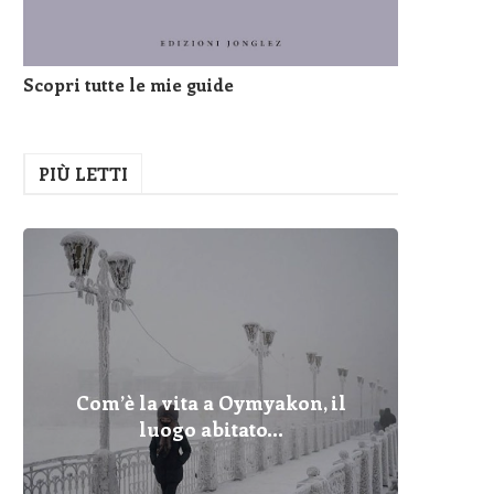
Scopri tutte le mie guide
PIÙ LETTI
Com’è la vita a Oymyakon, il
Pelopo
Fulmin
Com’è 
Cher
Dove
I Pr
Qua
luogo abitato...