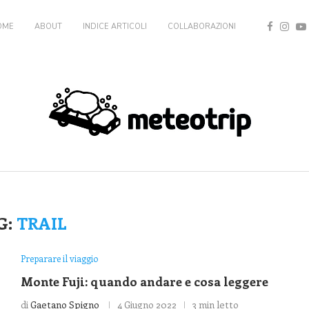
OME
ABOUT
INDICE ARTICOLI
COLLABORAZIONI
G:
TRAIL
Preparare il viaggio
Monte Fuji: quando andare e cosa leggere
di
Gaetano Spigno
4 Giugno 2022
3 min letto