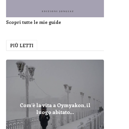
Scopri tutte le mie guide
PIÙ LETTI
Com’è la vita a Oymyakon, il
Pelopo
Fulmin
Com’è 
Cher
Dove
I Pr
Qua
luogo abitato...