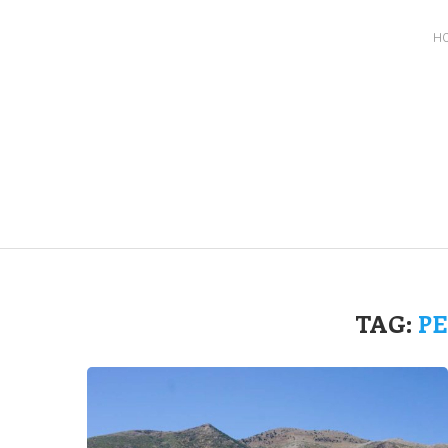
H
TAG:
P