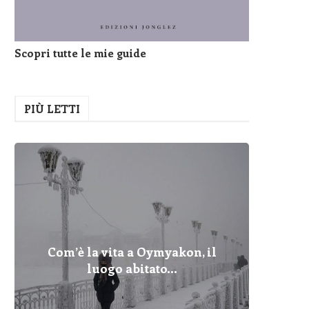
Scopri tutte le mie guide
PIÙ LETTI
Com’è la vita a Oymyakon, il
Pelopo
Fulmin
Com’è 
Cher
Dove
I Pr
Qua
luogo abitato...