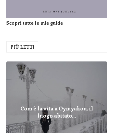
Scopri tutte le mie guide
PIÙ LETTI
Com’è la vita a Oymyakon, il
Pelopo
Fulmin
Com’è 
Cher
Dove
I Pr
Qua
luogo abitato...