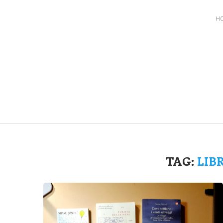
H
TAG:
LIB