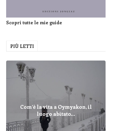
Scopri tutte le mie guide
PIÙ LETTI
Com’è la vita a Oymyakon, il
Pelopo
Fulmin
Com’è 
Cher
Dove
I Pr
Qua
luogo abitato...