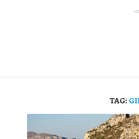
H
TAG:
GI