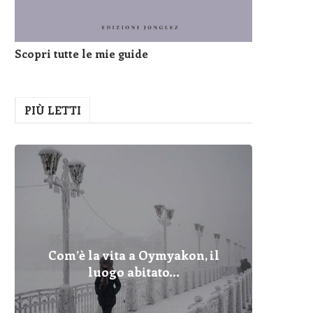
Scopri tutte le mie guide
PIÙ LETTI
Com’è la vita a Oymyakon, il
Pelopo
Fulmin
Com’è 
Cher
Dove
I Pr
Qua
luogo abitato...