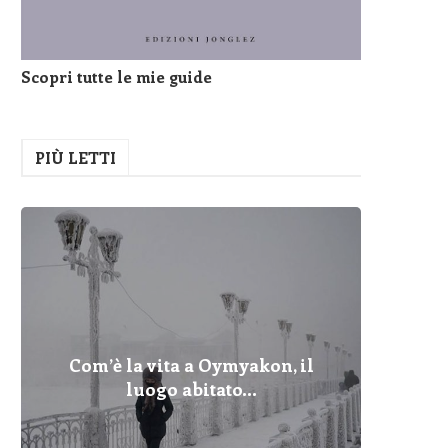
Scopri tutte le mie guide
PIÙ LETTI
Com’è la vita a Oymyakon, il
Pelopo
Fulmin
Com’è 
Cher
Dove
I Pr
Qua
luogo abitato...