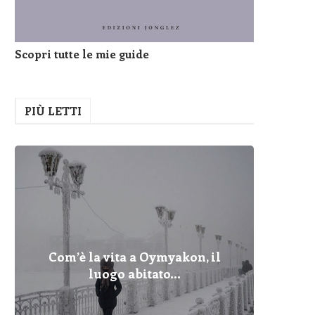
Scopri tutte le mie guide
PIÙ LETTI
Com’è la vita a Oymyakon, il
Pelopo
Fulmin
Com’è 
Cher
Dove
I Pr
Qua
luogo abitato...