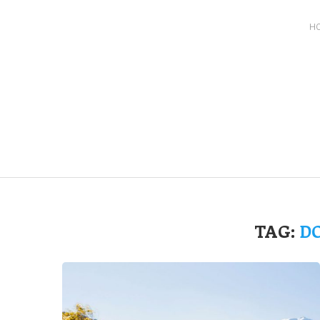
H
TAG:
D