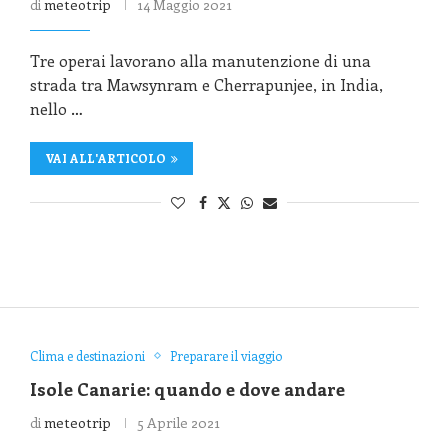
di
meteotrip
14 Maggio 2021
Tre operai lavorano alla manutenzione di una
strada tra Mawsynram e Cherrapunjee, in India,
nello …
VAI ALL'ARTICOLO
Clima e destinazioni
Preparare il viaggio
Isole Canarie: quando e dove andare
di
meteotrip
5 Aprile 2021