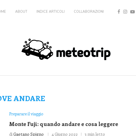
OME
ABOUT
INDICE ARTICOLI
COLLABORAZIONI
OVE ANDARE
Preparare il viaggio
Monte Fuji: quando andare e cosa leggere
di
Gaetano Spigno
4 Giugno 2022
3 min letto