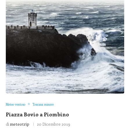
Meteo ventoso
Toscana minore
Piazza Bovio a Piombino
di
meteotrip
20 Dicembre 2019