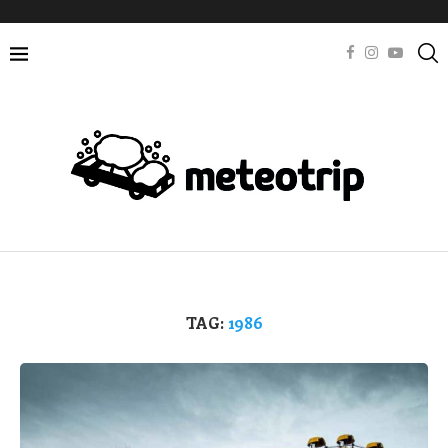
TAG:
1986