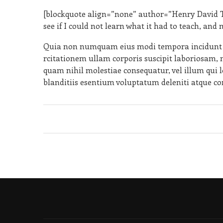
[blockquote align=”none” author=”Henry David Thor
see if I could not learn what it had to teach, and 
Quia non numquam eius modi tempora incidunt 
rcitationem ullam corporis suscipit laboriosam, n
quam nihil molestiae consequatur, vel illum qui 
blanditiis esentium voluptatum deleniti atque cor