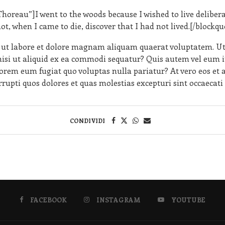
eau”]I went to the woods because I wished to live deliberately
not, when I came to die, discover that I had not lived.[/blockqu
ut labore et dolore magnam aliquam quaerat voluptatem. U
isi ut aliquid ex ea commodi sequatur? Quis autem vel eum iu
lorem eum fugiat quo voluptas nulla pariatur? At vero eos et
rupti quos dolores et quas molestias excepturi sint occaecati
CONDIVIDI
FACEBOOK
INSTAGRAM
YOUTUBE