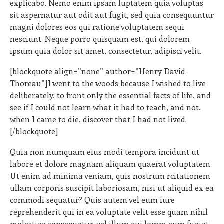
explicabo. Nemo enim ipsam luptatem quia voluptas
sit aspernatur aut odit aut fugit, sed quia consequuntur
magni dolores eos qui ratione voluptatem sequi
nesciunt. Neque porro quisquam est, qui dolorem
ipsum quia dolor sit amet, consectetur, adipisci velit.
[blockquote align=”none” author=”Henry David
Thoreau”]I went to the woods because I wished to live
deliberately, to front only the essential facts of life, and
see if I could not learn what it had to teach, and not,
when I came to die, discover that I had not lived.
[/blockquote]
Quia non numquam eius modi tempora incidunt ut
labore et dolore magnam aliquam quaerat voluptatem.
Ut enim ad minima veniam, quis nostrum rcitationem
ullam corporis suscipit laboriosam, nisi ut aliquid ex ea
commodi sequatur? Quis autem vel eum iure
reprehenderit qui in ea voluptate velit esse quam nihil
molestiae consequatur, vel illum qui lorem eum fugiat