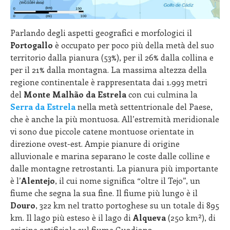
Parlando degli aspetti geografici e morfologici il
Portogallo
è occupato per poco più della metà del suo
territorio dalla pianura (53%), per il 26% dalla collina e
per il 21% dalla montagna. La massima altezza della
regione continentale è rappresentata dai 1.993 metri
del
Monte Malhão da Estrela
con cui culmina la
Serra da Estrela
nella metà settentrionale del Paese,
che è anche la più montuosa. All’estremità meridionale
vi sono due piccole catene montuose orientate in
direzione ovest-est. Ampie pianure di origine
alluvionale e marina separano le coste dalle colline e
dalle montagne retrostanti. La pianura più importante
è l’
Alentejo
, il cui nome significa “oltre il Tejo”, un
fiume che segna la sua fine. Il fiume più lungo è il
Douro
, 322 km nel tratto portoghese su un totale di 895
km. Il lago più esteso è il lago di
Alqueva
(250 km²), di
origine artificiale sul fiume Guadiana.